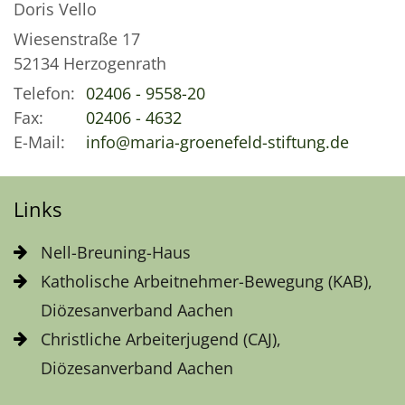
Doris Vello
Wiesenstraße 17
52134
Herzogenrath
Telefon:
02406 - 9558-20
Fax:
02406 - 4632
E-Mail:
info@maria-groenefeld-stiftung.de
Links
Nell-Breuning-Haus
Katholische Arbeitnehmer-Bewegung (KAB),
Diözesanverband Aachen
Christliche Arbeiterjugend (CAJ),
Diözesanverband Aachen