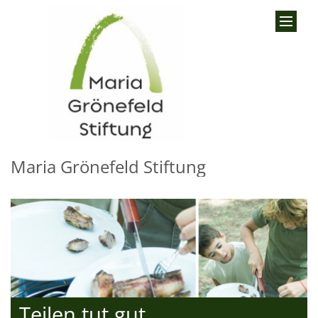
Zum Inhalt springen
Maria Grönefeld Stiftung
Teilen tut gut