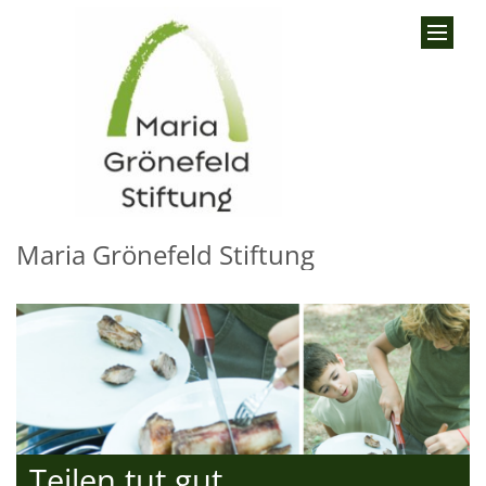
Zum Inhalt springen
Maria Grönefeld Stiftung
Teilen tut gut