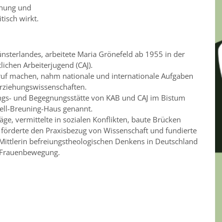
dnung und
tisch wirkt.
ünsterlandes, arbeitete Maria Grönefeld ab 1955 in der
tlichen Arbeiterjugend (CAJ).
ruf machen, nahm nationale und internationale Aufgaben
 Erziehungswissenschaften.
ungs- und Begegnungsstätte von KAB und CAJ im Bistum
ell-Breuning-Haus genannt.
räge, vermittelte in sozialen Konflikten, baute Brücken
 förderte den Praxisbezug von Wissenschaft und fundierte
 Mittlerin befreiungstheologischen Denkens in Deutschland
d Frauenbewegung.