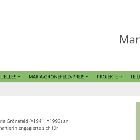
Mar
TUELLES
MARIA-GRÖNEFELD-PREIS
PROJEKTE
TEIL
ria Grönefeld (*1941, †1993) an.
aftlerin engagierte sich für